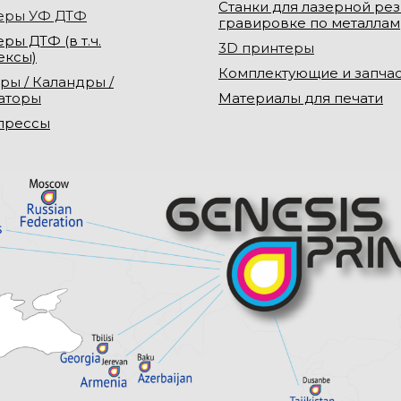
Станки для лазерной рез
еры УФ ДТФ
гравировке по металлам
ры ДТФ (в т.ч.
3D принтеры
ексы)
Комплектующие и запча
ры / Каландры /
аторы
Материалы для печати
прессы