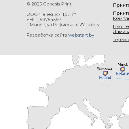
© 2025 Genesis Print
Принт
Принте
ООО "Генезис-Принт"
Компл
УНП 193754597
г.Минск, ул.Рафиева, д.27, пом.5
Плотте
Ламин
Разработка сайта
webstart.by
Термо