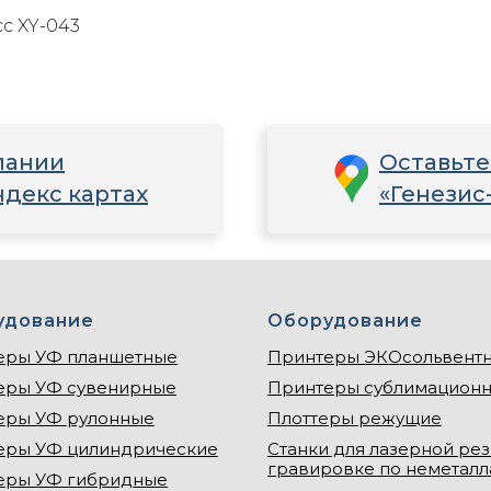
с XY-043
пании
Оставьте
ндекс картах
«Генезис
удование
Оборудование
еры УФ планшетные
Принтеры ЭКОсольвент
еры УФ сувенирные
Принтеры сублимацион
еры УФ рулонные
Плоттеры режущие
еры УФ цилиндрические
Станки для лазерной рез
гравировке по неметал
еры УФ гибридные