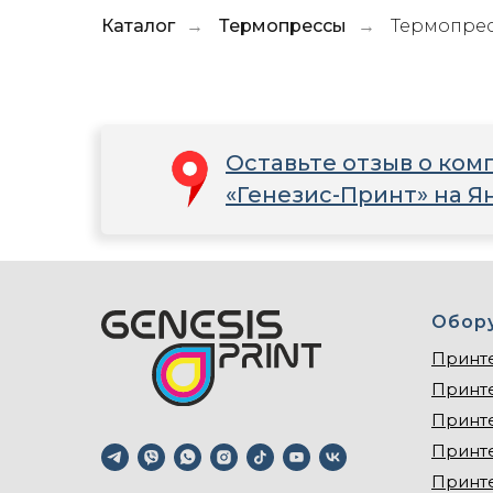
Каталог
Термопрессы
Термопрес
→
→
Оставьте отзыв о ком
«Генезис-Принт» на Я
Обор
Принт
Принт
Принт
Принт
Принт