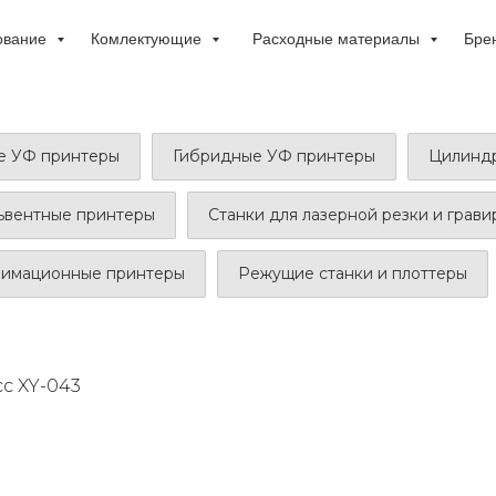
ование
Комлектующие
Расходные материалы
Бре
е УФ принтеры
Гибридные УФ принтеры
Цилиндр
ьвентные принтеры
Станки для лазерной резки и грав
лимационные принтеры
Режущие станки и плоттеры
с XY-043