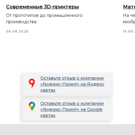
Современные 3D-принтеры
Мат
От прототипов до промышленного
На ч
производства
изоб
06.08.2026
19.06
Оставьте отзыв о компании
«Генезис-Принт» на Яндекс
картах
Оставьте отзыв о компании
«Генезис-Принт» на Google
картах