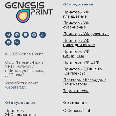
Оборудование
Принтеры УФ
планшетные
Принтеры УФ
сувенирные
Принтеры УФ рулонные
Принтеры УФ
цилиндрические
Принтеры УФ
© 2025 Genesis Print
гибридные
Принтеры УФ ДТФ
ООО "Генезис-Принт"
УНП 193754597
Принтеры ДТФ (в т.ч.
г.Минск, ул.Рафиева,
Комплексы)
д.27, пом.5
Плоттеры / Каландры /
Разработка сайта
Ламинаторы
webstart.by
Термопрессы
Оборудование
О компании
Принтеры
О GenesisPrint
ЭКОсольвентные