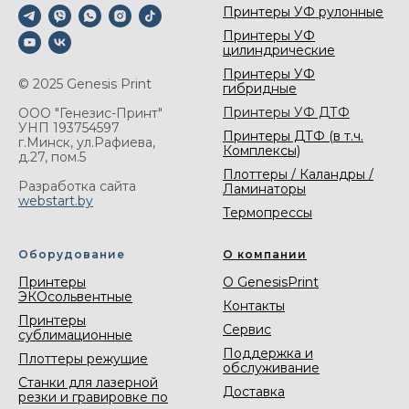
Принтеры УФ рулонные
Принтеры УФ
цилиндрические
Принтеры УФ
© 2025 Genesis Print
гибридные
Принтеры УФ ДТФ
ООО "Генезис-Принт"
УНП 193754597
Принтеры ДТФ (в т.ч.
г.Минск, ул.Рафиева,
Комплексы)
д.27, пом.5
Плоттеры / Каландры /
Разработка сайта
Ламинаторы
webstart.by
Термопрессы
Оборудование
О компании
Принтеры
О GenesisPrint
ЭКОсольвентные
Контакты
Принтеры
Сервис
сублимационные
Поддержка и
Плоттеры режущие
обслуживание
Станки для лазерной
Доставка
резки и гравировке по