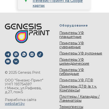
«Генезис-Принт» на Google
картах
Оборудование
Принтеры УФ
планшетные
Принтеры УФ
сувенирные
Принтеры УФ рулонные
Принтеры УФ
цилиндрические
Принтеры УФ
© 2025 Genesis Print
гибридные
Принтеры УФ ДТФ
ООО "Генезис-Принт"
УНП 193754597
Принтеры ДТФ (в т.ч.
г.Минск, ул.Рафиева,
Комплексы)
д.27, пом.5
Плоттеры / Каландры /
Разработка сайта
Ламинаторы
webstart.by
Термопрессы