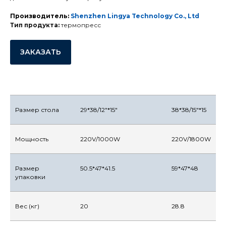
Производитель:
Shenzhen Lingya Technology Co., Ltd
Тип продукта:
термопресс
ЗАКАЗАТЬ
Размер стола
29*38/12"*15"
38*38/15"*15
Мощность
220V/1000W
220V/1800W
Размер
50.5*47*41.5
59*47*48
упаковки
Вес (кг)
20
28.8