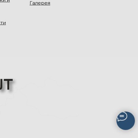
Галерея
сти