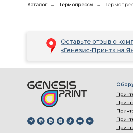
Каталог
Термопрессы
Термопресс
→
→
Оставьте отзыв о ком
«Генезис-Принт» на Я
Обор
Принт
Принт
Принт
Принт
Принт