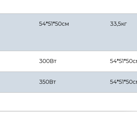
54*51*50см
33,5кг
300Вт
54*51*50
350Вт
54*51*50