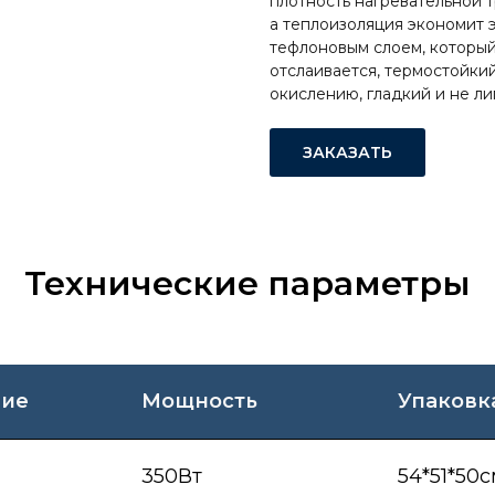
плотность нагревательной 
а теплоизоляция экономит 
тефлоновым слоем, который 
отслаивается, термостойки
окислению, гладкий и не л
ЗАКАЗАТЬ
Технические параметры
ие
Мощность
Упаковк
350Вт
54*51*50