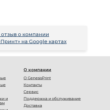
 отзыв о компании
-Принт» на Google картах
О компании
ные
О GenesisPrint
ные
Контакты
Сервис
ки и
Поддержка и обслуживание
лам
Доставка
ки и