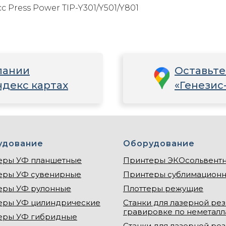
 Press Power TIP-Y301/Y501/Y801
пании
Оставьте
ндекс картах
«Генезис
удование
Оборудование
еры УФ планшетные
Принтеры ЭКОсольвент
еры УФ сувенирные
Принтеры сублимацион
еры УФ рулонные
Плоттеры режущие
еры УФ цилиндрические
Станки для лазерной рез
гравировке по неметал
еры УФ гибридные
Станки для лазерной рез