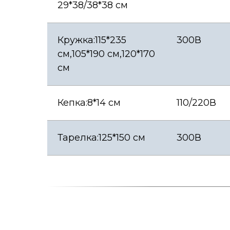
29*38/38*38 см
Кружка:115*235
300В
см,105*190 см,120*170
см
Кепка:8*14 см
110/220В
Тарелка:125*150 см
300В