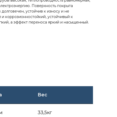
трубы высокая, теплопроводность равномерная,
электроэнергию. Поверхность покрыта
долговечен, устойчив к износу и не
й и коррозионностойкий, устойчивый к
ипкий, а эффект переноса яркий и насыщенный.
а
Вес
см
33,5кг