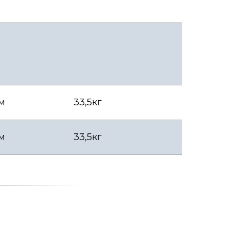
см
33,5кг
см
33,5кг