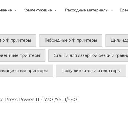
ование
Комлектующие
Расходные материалы
Бре
е УФ принтеры
Гибридные УФ принтеры
Цилиндр
ьвентные принтеры
Станки для лазерной резки и грав
лимационные принтеры
Режущие станки и плоттеры
 Press Power TIP-Y301/Y501/Y801