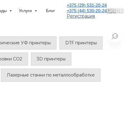
+375 (29) 531-20-24
нды
Услуги
Блог
+375 (44) 530-20-24
🇷🇺
🇧🇾
Регистрация
ические УФ принтеры
DTF принтеры
ировки CO2
3D принтеры
Лазерные станки по металлообработке