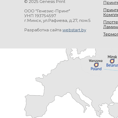
© 2025 Genesis Print
Принт
Принте
ООО "Генезис-Принт"
Компл
УНП 193754597
г.Минск, ул.Рафиева, д.27, пом.5
Плотте
Ламин
Разработка сайта
webstart.by
Термо