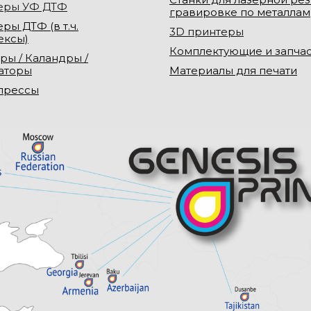
еры УФ ДТФ
гравировке по металлам
ры ДТФ (в т.ч.
3D принтеры
ексы)
Комплектующие и запча
ры / Каландры /
аторы
Материалы для печати
прессы