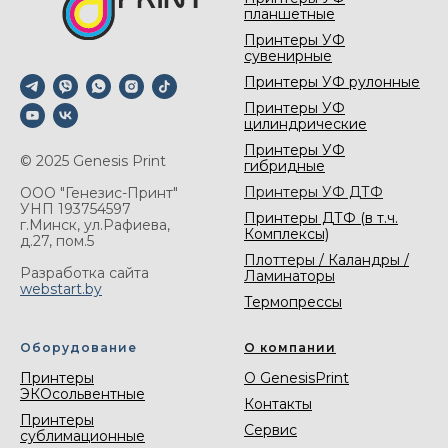
планшетные
Принтеры УФ
сувенирные
Принтеры УФ рулонные
Принтеры УФ
цилиндрические
Принтеры УФ
© 2025 Genesis Print
гибридные
Принтеры УФ ДТФ
ООО "Генезис-Принт"
УНП 193754597
Принтеры ДТФ (в т.ч.
г.Минск, ул.Рафиева,
Комплексы)
д.27, пом.5
Плоттеры / Каландры /
Разработка сайта
Ламинаторы
webstart.by
Термопрессы
Оборудование
О компании
Принтеры
О GenesisPrint
ЭКОсольвентные
Контакты
Принтеры
Сервис
сублимационные