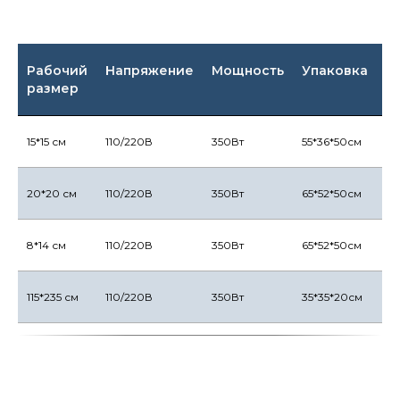
Рабочий
Напряжение
Мощность
Упаковка
В
размер
15*15 см
110/220В
350Вт
55*36*50см
11,
20*20 см
110/220В
350Вт
65*52*50см
13
8*14 см
110/220В
350Вт
65*52*50см
10
115*235 см
110/220В
350Вт
35*35*20см
7к