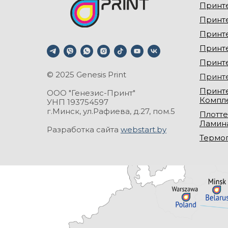
Принт
Принт
Принт
Принт
Принт
© 2025 Genesis Print
Принт
Принте
ООО "Генезис-Принт"
Компл
УНП 193754597
г.Минск, ул.Рафиева, д.27, пом.5
Плотте
Ламин
Разработка сайта
webstart.by
Термо