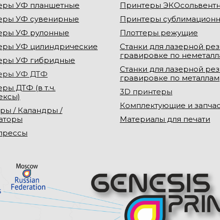
еры УФ планшетные
Принтеры ЭКОсольвент
еры УФ сувенирные
Принтеры сублимацион
еры УФ рулонные
Плоттеры режущие
еры УФ цилиндрические
Станки для лазерной рез
гравировке по неметал
еры УФ гибридные
Станки для лазерной рез
еры УФ ДТФ
гравировке по металлам
ры ДТФ (в т.ч.
3D принтеры
ексы)
Комплектующие и запча
ры / Каландры /
аторы
Материалы для печати
прессы