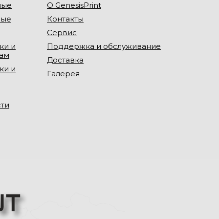
ные
О GenesisPrint
ные
Контакты
Сервис
ки и
Поддержка и обслуживание
лам
Доставка
ки и
Галерея
сти