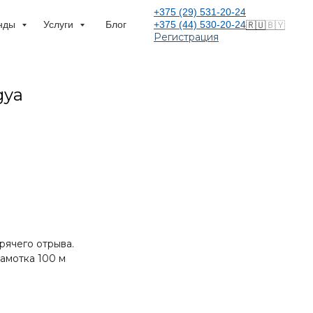
+375 (29) 531-20-24
нды
Услуги
Блог
+375 (44) 530-20-24
🇷🇺
🇧🇾
Регистрация
gya
рячего отрыва.
амотка 100 м