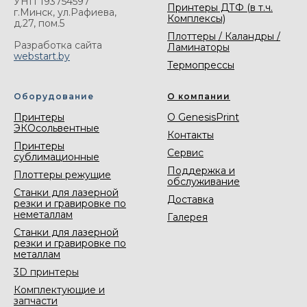
УНП 193754597
Принтеры ДТФ (в т.ч.
г.Минск, ул.Рафиева,
Комплексы)
д.27, пом.5
Плоттеры / Каландры /
Разработка сайта
Ламинаторы
webstart.by
Термопрессы
Оборудование
О компании
Принтеры
О GenesisPrint
ЭКОсольвентные
Контакты
Принтеры
Сервис
сублимационные
Поддержка и
Плоттеры режущие
обслуживание
Станки для лазерной
Доставка
резки и гравировке по
неметаллам
Галерея
Станки для лазерной
резки и гравировке по
металлам
3D принтеры
Комплектующие и
запчасти