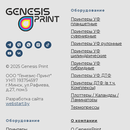
Оборудование
Принтеры УФ
планшетные
Принтеры УФ
сувенирные
Принтеры УФ рулонные
Принтеры УФ
цилиндрические
Принтеры УФ
© 2025 Genesis Print
гибридные
Принтеры УФ ДТФ
ООО "Генезис-Принт"
УНП 193754597
Принтеры ДТФ (в т.ч.
г.Минск, ул.Рафиева,
Комплексы)
д.27, пом.5
Плоттеры / Каландры /
Разработка сайта
Ламинаторы
webstart.by
Термопрессы
Оборудование
О компании
Принтеры
О GenesisPrint