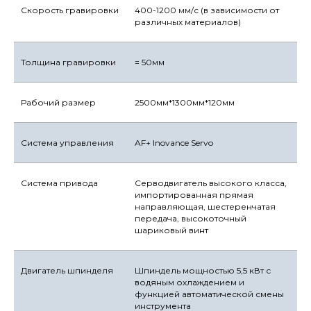
Скорость гравировки
400-1200 мм/с (в зависимости от
различных материалов)
Толщина гравировки
= 50мм
Рабочий размер
2500мм*1300мм*120мм
Система управления
AF+ Inovance Servo
Система привода
Серводвигатель высокого класса,
импортированная прямая
направляющая, шестеренчатая
передача, высокоточный
шариковый винт
Двигатель шпинделя
Шпиндель мощностью 5,5 кВт с
водяным охлаждением и
функцией автоматической смены
инструмента