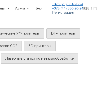
+375 (29) 531-20-24
нды
Услуги
Блог
+375 (44) 530-20-24
🇷🇺
🇧🇾
Регистрация
ические УФ принтеры
DTF принтеры
ировки CO2
3D принтеры
Лазерные станки по металлообработке