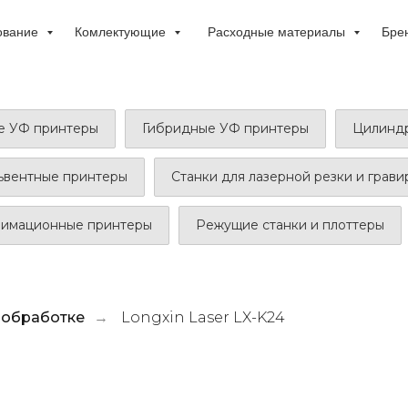
ование
Комлектующие
Расходные материалы
Бре
е УФ принтеры
Гибридные УФ принтеры
Цилиндр
ьвентные принтеры
Станки для лазерной резки и грав
лимационные принтеры
Режущие станки и плоттеры
ообработке
Longxin Laser LX-K24
→