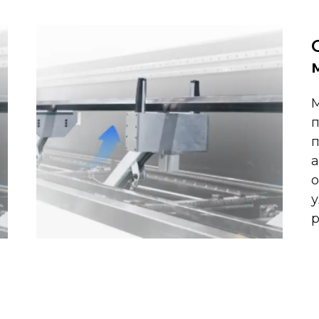
п
а
о
у