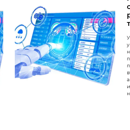
У
у
н
п
п
в
а
и
н