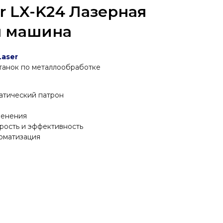
er LX-K24 Лазерная
я машина
Laser
танок по металлообработке
атический патрон
менения
рость и эффективность
оматизация