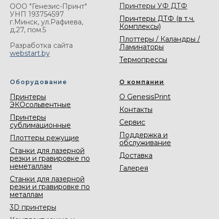
Принтеры УФ ДТФ
ООО "Генезис-Принт"
УНП 193754597
Принтеры ДТФ (в т.ч.
г.Минск, ул.Рафиева,
Комплексы)
д.27, пом.5
Плоттеры / Каландры /
Разработка сайта
Ламинаторы
webstart.by
Термопрессы
Оборудование
О компании
Принтеры
О GenesisPrint
ЭКОсольвентные
Контакты
Принтеры
Сервис
сублимационные
Поддержка и
Плоттеры режущие
обслуживание
Станки для лазерной
Доставка
резки и гравировке по
неметаллам
Галерея
Станки для лазерной
резки и гравировке по
металлам
3D принтеры