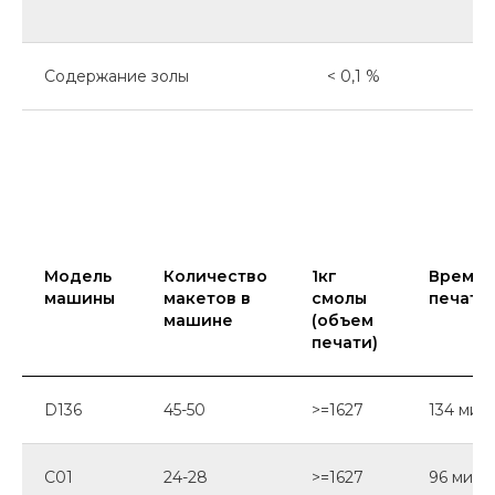
Pio Creat
- Цифровые
Содержание золы
< 0,1 %
решения для
ювелирной
промышленности
3D-печатные смоляные модели
заменяют восковые, предоставляя
ювелирной индустрии высо­кую
эффективность и расширенную свободу
Модель
Количество
1кг
Время
при создании ювелирных форм.
машины
макетов в
смолы
печати(
машине
(объем
печати)
D136
45-50
>=1627
134 мин
C01
24-28
>=1627
96 мин