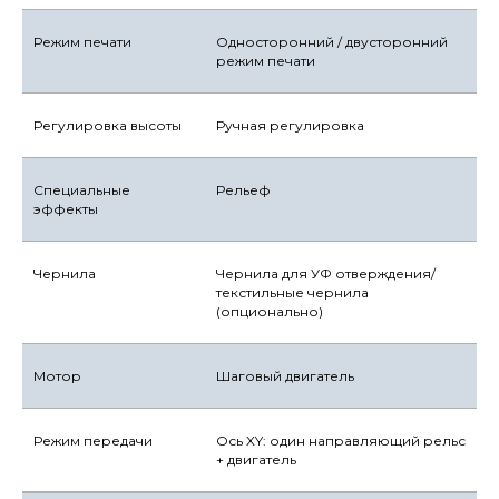
Режим печати
Односторонний / двусторонний
режим печати
Регулировка высоты
Ручная регулировка
Специальные
Рельеф
эффекты
Чернила
Чернила для УФ отверждения/
текстильные чернила
(опционально)
Мотор
Шаговый двигатель
Режим передачи
Ось XY: один направляющий рельс
+ двигатель