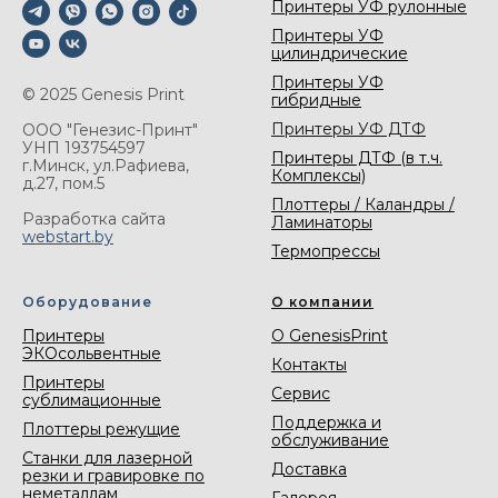
Принтеры УФ рулонные
Принтеры УФ
цилиндрические
Принтеры УФ
© 2025 Genesis Print
гибридные
Принтеры УФ ДТФ
ООО "Генезис-Принт"
УНП 193754597
Принтеры ДТФ (в т.ч.
г.Минск, ул.Рафиева,
Комплексы)
д.27, пом.5
Плоттеры / Каландры /
Разработка сайта
Ламинаторы
webstart.by
Термопрессы
Оборудование
О компании
Принтеры
О GenesisPrint
ЭКОсольвентные
Контакты
Принтеры
Сервис
сублимационные
Поддержка и
Плоттеры режущие
обслуживание
Станки для лазерной
Доставка
резки и гравировке по
неметаллам