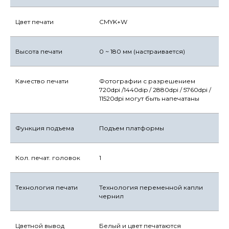
Цвет печати
CMYK+W
Высота печати
0 ~ 180 мм (настраивается)
Качество печати
Фотографии с разрешением
720dpi /1440dip / 2880dpi / 5760dpi /
11520dpi могут быть напечатаны
Функция подъема
Подъем платформы
Кол. печат. головок
1
Технология печати
Технология переменной капли
чернил
Цветной вывод
Белый и цвет печатаются