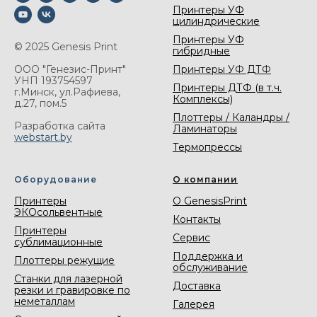
Принтеры УФ
цилиндрические
Принтеры УФ
© 2025 Genesis Print
гибридные
Принтеры УФ ДТФ
ООО "Генезис-Принт"
УНП 193754597
Принтеры ДТФ (в т.ч.
г.Минск, ул.Рафиева,
Комплексы)
д.27, пом.5
Плоттеры / Каландры /
Разработка сайта
Ламинаторы
webstart.by
Термопрессы
Оборудование
О компании
Принтеры
О GenesisPrint
ЭКОсольвентные
Контакты
Принтеры
Сервис
сублимационные
Поддержка и
Плоттеры режущие
обслуживание
Станки для лазерной
Доставка
резки и гравировке по
неметаллам
Галерея