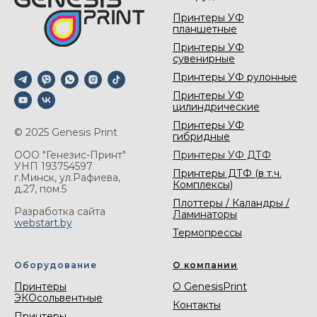
Принтеры УФ
планшетные
Принтеры УФ
сувенирные
Принтеры УФ рулонные
Принтеры УФ
цилиндрические
Принтеры УФ
© 2025 Genesis Print
гибридные
Принтеры УФ ДТФ
ООО "Генезис-Принт"
УНП 193754597
Принтеры ДТФ (в т.ч.
г.Минск, ул.Рафиева,
Комплексы)
д.27, пом.5
Плоттеры / Каландры /
Разработка сайта
Ламинаторы
webstart.by
Термопрессы
Оборудование
О компании
Принтеры
О GenesisPrint
ЭКОсольвентные
Контакты
Принтеры