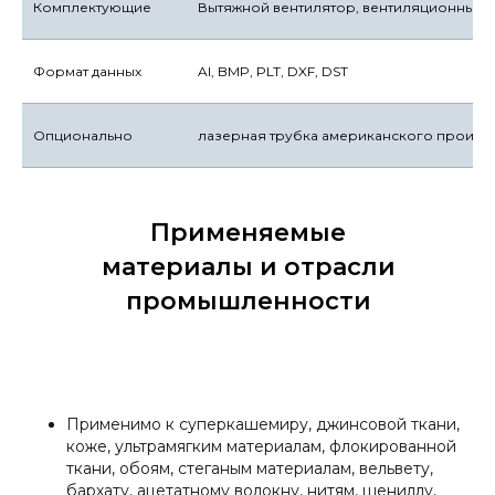
Комплектующие
Вытяжной вентилятор, вентиляционные т
Формат данных
AI, BMP, PLT, DXF, DST
Опционально
лазерная трубка американского произв
Применяемые
материалы и отрасли
промышленности
Применимо к суперкашемиру, джинсовой ткани,
коже, ультрамягким материалам, флокированной
ткани, обоям, стеганым материалам, вельвету,
бархату, ацетатному волокну, нитям, шениллу,