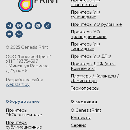
Принтеры УФ
планшетные
Принтеры УФ
сувенирные
Принтеры УФ рулонные
Принтеры УФ
цилиндрические
Принтеры УФ
© 2025 Genesis Print
гибридные
Принтеры УФ ДТФ
ООО "Генезис-Принт"
УНП 193754597
Принтеры ДТФ (в т.ч.
г.Минск, ул.Рафиева,
Комплексы)
д.27, пом.5
Плоттеры / Каландры /
Разработка сайта
Ламинаторы
webstart.by
Термопрессы
Оборудование
О компании
Принтеры
О GenesisPrint
ЭКОсольвентные
Контакты
Принтеры
Сервис
сублимационные