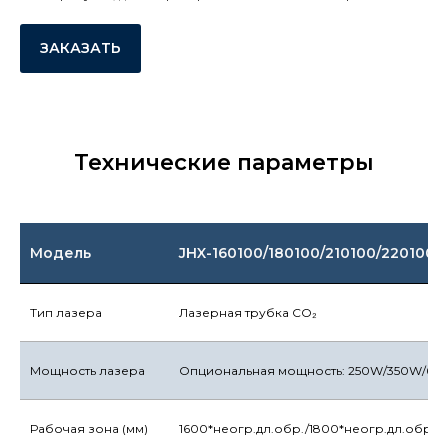
ЗАКАЗАТЬ
Технические параметры
Модель
JHX-160100/180100/210100/220100
Тип лазера
Лазерная трубка CO₂
Мощность лазера
Опциональная мощность: 250W/350W/6
Рабочая зона (мм)
1600*неогр.дл.обр./1800*неогр.дл.обр./