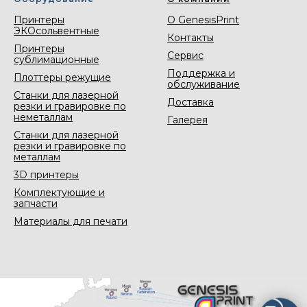
Принтеры
О GenesisPrint
ЭКОсольвентные
Контакты
Принтеры
Сервис
сублимационные
Поддержка и
Плоттеры режущие
обслуживание
Станки для лазерной
Доставка
резки и гравировке по
неметаллам
Галерея
Станки для лазерной
резки и гравировке по
металлам
3D принтеры
Комплектующие и
запчасти
Материалы для печати