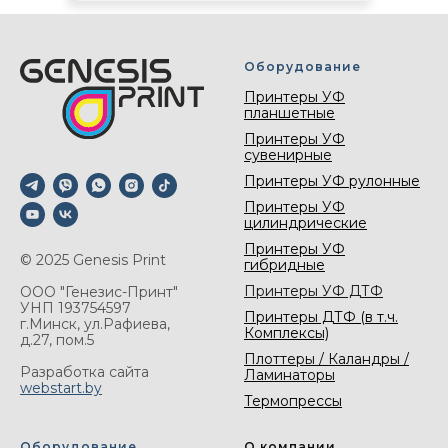
Оборудование
Принтеры УФ
планшетные
Принтеры УФ
сувенирные
Принтеры УФ рулонные
Принтеры УФ
цилиндрические
Принтеры УФ
© 2025 Genesis Print
гибридные
Принтеры УФ ДТФ
ООО "Генезис-Принт"
УНП 193754597
Принтеры ДТФ (в т.ч.
г.Минск, ул.Рафиева,
Комплексы)
д.27, пом.5
Плоттеры / Каландры /
Разработка сайта
Ламинаторы
webstart.by
Термопрессы
Оборудование
О компании