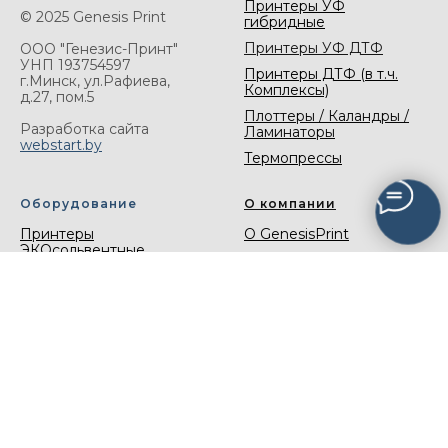
Принтеры УФ
© 2025 Genesis Print
гибридные
Принтеры УФ ДТФ
ООО "Генезис-Принт"
УНП 193754597
Принтеры ДТФ (в т.ч.
г.Минск, ул.Рафиева,
Комплексы)
д.27, пом.5
Плоттеры / Каландры /
Разработка сайта
Ламинаторы
webstart.by
Термопрессы
Оборудование
О компании
Принтеры
О GenesisPrint
ЭКОсольвентные
Контакты
Принтеры
Сервис
сублимационные
Поддержка и
Плоттеры режущие
обслуживание
Станки для лазерной
Доставка
резки и гравировке по
неметаллам
Галерея
Станки для лазерной
резки и гравировке по
металлам