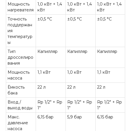
Мощность
1,0 кВт + 1,4
1,0 кВт + 1,4
1,0 кВт + 1,4
нагревателя
кВт
кВт
кВт
Точность
±0,5 °C
±0,5 °C
±0,5 °C
поддержан
ия
температур
ы
Тип
Капилляр
Капилляр
Капилляр
дросселиро
вания
Мощность
1,1 кВт
1,0 кВт
1,1 кВт
насоса
Ёмкость
22 л
22 л
22 л
бака
Вход /
Rp 1/2" + Rp
Rp 1/2" + Rp
Rp 1/2" + Rp
выход воды
1"
1"
1"
Макс.
6,15 бар
5,9 бар
6,15 бар
давление
насоса