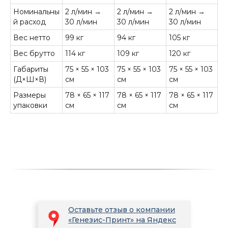
Номинальны
2 л/мин →
2 л/мин →
2 л/мин →
й расход
30 л/мин
30 л/мин
30 л/мин
Вес нетто
99 кг
94 кг
105 кг
Вес брутто
114 кг
109 кг
120 кг
Габариты
75 × 55 × 103
75 × 55 × 103
75 × 55 × 103
(Д×Ш×В)
см
см
см
Размеры
78 × 65 × 117
78 × 65 × 117
78 × 65 × 117
упаковки
см
см
см
Оставьте отзыв о компании
«Генезис-Принт» на Яндекс