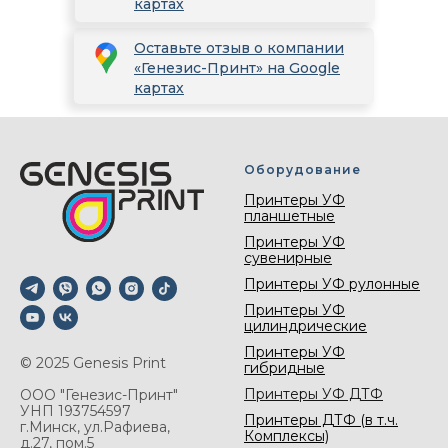
картах
Оставьте отзыв о компании
«Генезис-Принт» на Google
картах
Оборудование
Принтеры УФ
планшетные
Принтеры УФ
сувенирные
Принтеры УФ рулонные
Принтеры УФ
цилиндрические
Принтеры УФ
© 2025 Genesis Print
гибридные
Принтеры УФ ДТФ
ООО "Генезис-Принт"
УНП 193754597
Принтеры ДТФ (в т.ч.
г.Минск, ул.Рафиева,
Комплексы)
д.27, пом.5