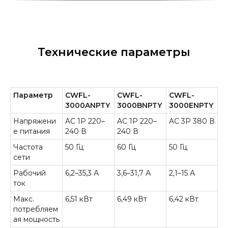
Технические параметры
Параметр
CWFL-
CWFL-
CWFL-
3000ANPTY
3000BNPTY
3000ENPTY
Напряжени
AC 1P 220–
AC 1P 220–
AC 3P 380 В
е питания
240 В
240 В
Частота
50 Гц
60 Гц
50 Гц
сети
Рабочий
6,2–35,3 А
3,6–31,7 А
2,1–15 А
ток
Макс.
6,51 кВт
6,49 кВт
6,42 кВт
потребляем
ая мощность