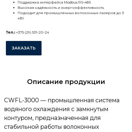
водяного охлаждения с замкнутым
Поддержка интерфейса Modbus RS‑485
Высокая надёжность и энергоэффективность
контуром, предназначенная для
Подходит для промышленных волоконных лазеров до 3
стабильной работы волоконных
кВт
лазерных станков мощностью до 3 кВт.
Чиллер обеспечивает независимый
Тел.:
+375 (29) 531-20-24
контроль температуры двух ключевых
узлов оборудования — лазерного
источника и оптической системы.
ЗАКАЗАТЬ
Промышленный чиллер TEYU CWFL-
3000 разработан специально для
оборудования с волоконным лазером
мощностью до 3 кВт. Двухконтурная
Описание продукции
схема охлаждения позволяет
одновременно поддерживать
оптимальный температурный режим
лазера и оптики, повышая стабильность
процесса обработки.
Система оснащена
высокопроизводительным водяным