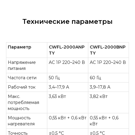
Технические параметры
Параметр
CWFL‑2000ANP
CWFL‑2000BNP
TY
TY
Напряжение
AC 1P 220–240 В
AC 1P 220–240 В
питания
Частота сети
50 Гц
60 Гц
Рабочий ток
3,4–17,9 А
3,9–17,8 А
Макс.
3,63 кВт
3,82 кВт
потребляемая
мощность
Мощность
0,55 кВт + 0,6 кВт
0,55 кВт + 0,6
нагревателя
кВт
Точность
±0,5 °C
±0,5 °C