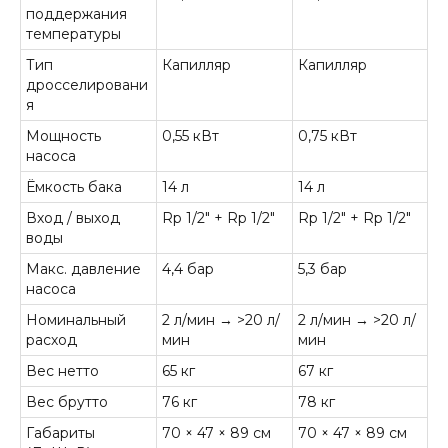
поддержания
температуры
Тип
Капилляр
Капилляр
дросселировани
я
Мощность
0,55 кВт
0,75 кВт
насоса
Ёмкость бака
14 л
14 л
Вход / выход
Rp 1/2" + Rp 1/2"
Rp 1/2" + Rp 1/2"
воды
Макс. давление
4,4 бар
5,3 бар
насоса
Номинальный
2 л/мин → >20 л/
2 л/мин → >20 л/
расход
мин
мин
Вес нетто
65 кг
67 кг
Вес брутто
76 кг
78 кг
Габариты
70 × 47 × 89 см
70 × 47 × 89 см