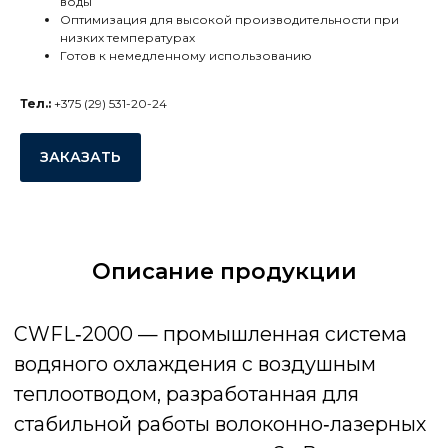
воды
водяного охлаждения с воздушным
Оптимизация для высокой производительности при
теплоотводом, разработанная для
низких температурах
стабильной работы волоконно‑лазерных
Готов к немедленному использованию
установок мощностью до 2 кВт.
Конструкция объединяет два
Тел.:
+375 (29) 531-20-24
независимых контура охлаждения в
одном корпусе: один предназначен для
охлаждения лазерного источника, второй
ЗАКАЗАТЬ
— для охлаждения оптических
компонентов.
Промышленный чиллер TEYU
CWFL‑2000 предназначен для точного
Описание продукции
контроля температуры оборудования
лазерной сварки, резки и гравировки с
оптоволоконным лазером мощностью до
2 кВт. Двухконтурная система
охлаждения снижает занимаемую
площадь и упрощает интеграцию в
производственные линии.