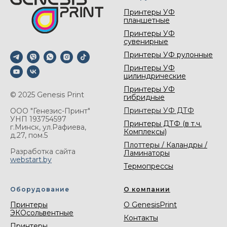
Принтеры УФ
планшетные
Принтеры УФ
сувенирные
Принтеры УФ рулонные
Принтеры УФ
цилиндрические
Принтеры УФ
© 2025 Genesis Print
гибридные
Принтеры УФ ДТФ
ООО "Генезис-Принт"
УНП 193754597
Принтеры ДТФ (в т.ч.
г.Минск, ул.Рафиева,
Комплексы)
д.27, пом.5
Плоттеры / Каландры /
Разработка сайта
Ламинаторы
webstart.by
Термопрессы
Оборудование
О компании
Принтеры
О GenesisPrint
ЭКОсольвентные
Контакты
Принтеры