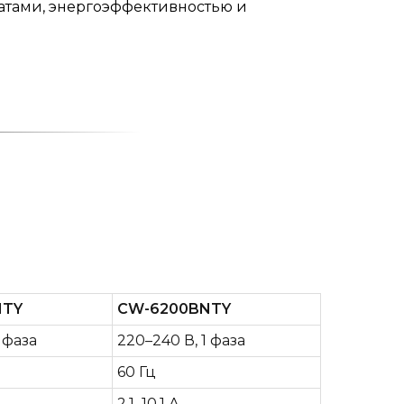
атами, энергоэффективностью и
NTY
CW-6200BNTY
 фаза
220–240 В, 1 фаза
60 Гц
2,1–10,1 А