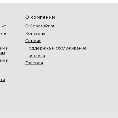
О компании
ные
О GenesisPrint
ные
Контакты
Сервис
ки и
Поддержка и обслуживание
лам
Доставка
ки и
Галерея
сти