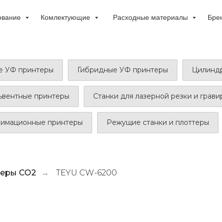
ование
Комлектующие
Расходные материалы
Бре
е УФ принтеры
Гибридные УФ принтеры
Цилиндр
ьвентные принтеры
Станки для лазерной резки и грав
лимационные принтеры
Режущие станки и плоттеры
леры СО2
TEYU CW-6200
→