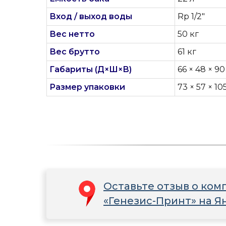
Вход / выход воды
Rp 1/2"
Вес нетто
50 кг
Вес брутто
61 кг
Габариты (Д×Ш×В)
66 × 48 × 90
Размер упаковки
73 × 57 × 10
Оставьте отзыв о ком
«Генезис-Принт» на Я