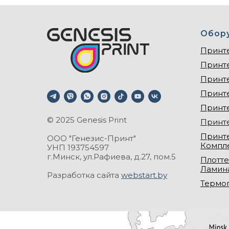
Обор
Принт
Принт
Принт
Принт
Принт
© 2025 Genesis Print
Принт
Принте
ООО "Генезис-Принт"
Компл
УНП 193754597
г.Минск, ул.Рафиева, д.27, пом.5
Плотте
Ламин
Разработка сайта
webstart.by
Термо