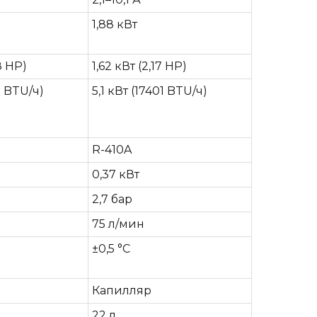
1,88 кВт
8 HP)
1,62 кВт (2,17 HP)
1 BTU/ч)
5,1 кВт (17401 BTU/ч)
R-410A
0,37 кВт
2,7 бар
75 л/мин
±0,5 °C
Капилляр
22 л