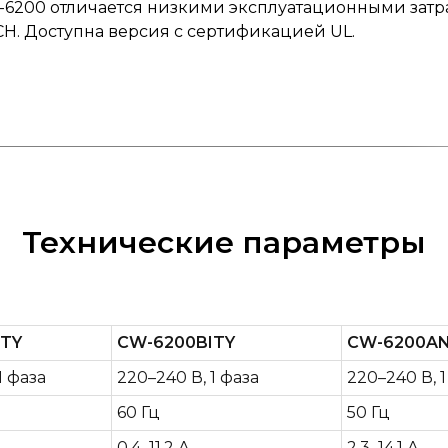
-6200 отличается низкими эксплуатационными затр
CH. Доступна версия с сертификацией UL.
Технические параметры
ITY
CW-6200BITY
CW-6200A
1 фаза
220–240 В, 1 фаза
220–240 В, 1
60 Гц
50 Гц
0,4–11,2 А
2,3–14,1 А