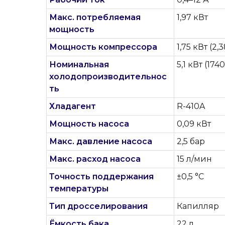
Макс. потребляемая
1,97 кВт
мощность
Мощность компрессора
1,75 кВт (2,
Номинальная
5,1 кВт (174
холодопроизводительнос
ть
Хладагент
R-410A
Мощность насоса
0,09 кВт
Макс. давление насоса
2,5 бар
Макс. расход насоса
15 л/мин
Точность поддержания
±0,5 °C
температуры
Тип дросселирования
Капилляр
Ёмкость бака
22 л