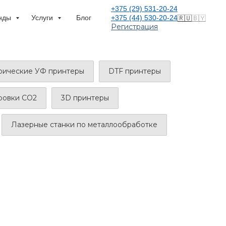
+375 (29) 531-20-24
нды
Услуги
Блог
+375 (44) 530-20-24
🇷🇺
🇧🇾
Регистрация
ические УФ принтеры
DTF принтеры
ировки CO2
3D принтеры
Лазерные станки по металлообработке