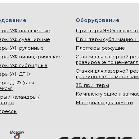
удование
Оборудование
еры УФ планшетные
Принтеры ЭКОсольвент
еры УФ сувенирные
Принтеры сублимацион
еры УФ рулонные
Плоттеры режущие
еры УФ цилиндрические
Станки для лазерной рез
гравировке по неметал
еры УФ гибридные
Станки для лазерной рез
еры УФ ДТФ
гравировке по металлам
ры ДТФ (в т.ч.
3D принтеры
ексы)
Комплектующие и запча
ры / Каландры /
аторы
Материалы для печати
прессы