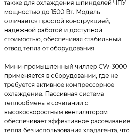
Чиллер оснащён резервуаром для воды
объёмом 9 литров и обладает
теплоотводящей способностью 50 Вт/°C,
что позволяет поддерживать стабильную
температуру лазерной трубки.
Компактные размеры корпуса 49 × 27 ×
38 см делают устройство удобным для
установки в условиях ограниченного
пространства, а верхняя ручка облегчает
транспортировку.
Цифровой дисплей отображает текущую
температуру воды и аварийные сигналы,
позволяя оператору быстро
контролировать состояние системы. CW-
3000 широко используется в CO₂-
лазерных граверах мощностью до 80 Вт
и считается одним из самых популярных
решений в своём классе.