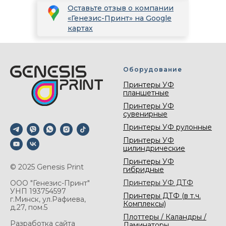
Оставьте отзыв о компании
«Генезис-Принт» на Google
картах
Оборудование
Принтеры УФ
планшетные
Принтеры УФ
сувенирные
Принтеры УФ рулонные
Принтеры УФ
цилиндрические
Принтеры УФ
© 2025 Genesis Print
гибридные
Принтеры УФ ДТФ
ООО "Генезис-Принт"
УНП 193754597
Принтеры ДТФ (в т.ч.
г.Минск, ул.Рафиева,
Комплексы)
д.27, пом.5
Плоттеры / Каландры /
Разработка сайта
Ламинаторы