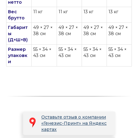
нетто
Вес
11 кг
11 кг
13 кг
13 кг
брутто
Габарит
49 × 27 ×
49 × 27 ×
49 × 27 ×
49 × 27 ×
ы
38 см
38 см
38 см
38 см
(Д×Ш×В)
Размер
55 × 34 ×
55 × 34 ×
55 × 34 ×
55 × 34 ×
упаковк
43 см
43 см
43 см
43 см
и
Оставьте отзыв о компании
«Генезис-Принт» на Яндекс
картах