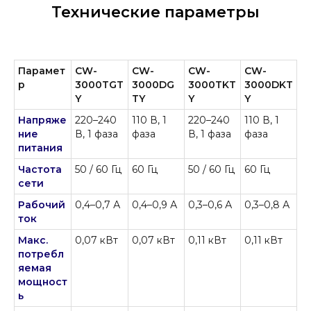
Технические параметры
Парамет
CW-
CW-
CW-
CW-
р
3000TGT
3000DG
3000TKT
3000DKT
Y
TY
Y
Y
Напряже
220–240
110 В, 1
220–240
110 В, 1
ние
В, 1 фаза
фаза
В, 1 фаза
фаза
питания
Частота
50 / 60 Гц
60 Гц
50 / 60 Гц
60 Гц
сети
Рабочий
0,4–0,7 А
0,4–0,9 А
0,3–0,6 А
0,3–0,8 А
ток
Макс.
0,07 кВт
0,07 кВт
0,11 кВт
0,11 кВт
потребл
яемая
мощност
ь