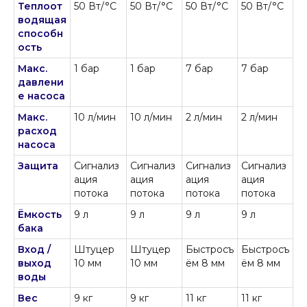
Теплоот
50 Вт/°C
50 Вт/°C
50 Вт/°C
50 Вт/°C
водящая
способн
ость
Макс.
1 бар
1 бар
7 бар
7 бар
давлени
е насоса
Макс.
10 л/мин
10 л/мин
2 л/мин
2 л/мин
расход
насоса
Защита
Сигнализ
Сигнализ
Сигнализ
Сигнализ
ация
ация
ация
ация
потока
потока
потока
потока
Ёмкость
9 л
9 л
9 л
9 л
бака
Вход /
Штуцер
Штуцер
Быстросъ
Быстросъ
выход
10 мм
10 мм
ём 8 мм
ём 8 мм
воды
Вес
9 кг
9 кг
11 кг
11 кг