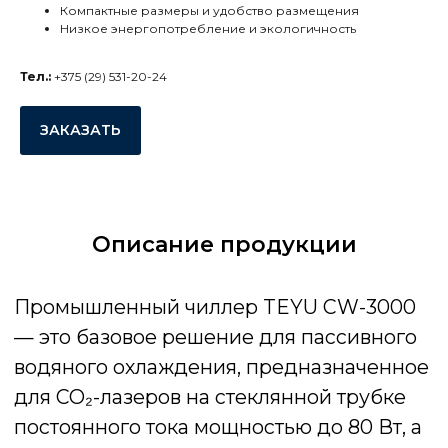
водяного охлаждения, предназначенное
Компактные размеры и удобство размещения
для CO₂-лазеров на стеклянной трубке
Низкое энергопотребление и экологичность
постоянного тока мощностью до 80 Вт, а
также для охлаждения шпинделей ЧПУ
Тел.:
+375 (29) 531-20-24
мощностью до 1500 Вт. Модель
отличается простой конструкцией,
ЗАКАЗАТЬ
надежной работой и доступной
стоимостью, обеспечивая стабильный
отвод тепла от оборудования.
Мини-промышленный чиллер CW-3000
Описание продукции
применяется в оборудовании, где не
требуется активное компрессорное
охлаждение. Пассивная система
теплообмена в сочетании с
высокоскоростным вентилятором
обеспечивает эффективное рассеивание
тепла без использования хладагента, что
повышает надежность и снижает
эксплуатационные затраты.