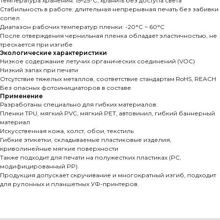
Температура хранения: 15–25°C, хранить без доступа света
Стабильность в работе: длительная непрерывная печать без забивки
сопел
Диапазон рабочих температур пленки: -20°C ~ 60°C
После отверждения чернильная пленка обладает эластичностью, не
трескается при изгибе
Экологические характеристики
Низкое содержание летучих органических соединений (VOC)
Низкий запах при печати
Отсутствие тяжелых металлов, соответствие стандартам RoHS, REACH
Без опасных фотоинициаторов в составе
Применение
Разработаны специально для гибких материалов:
Пленки TPU, мягкий PVC, мягкий PET, автовинил, гибкий баннерный
материал
Искусственная кожа, холст, обои, текстиль
Гибкие этикетки, складываемые пластиковые изделия,
криволинейные мягкие поверхности
Также подходит для печати на полужестких пластиках (PC,
модифицированный PP).
Продукция допускает скручивание и многократный изгиб, подходит
для рулонных и планшетных УФ-принтеров.