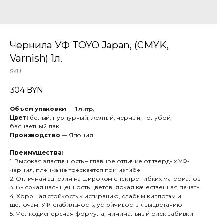
Чернила УФ TOYO Japan, (CMYK,
Varnish) 1л.
SKU:
304
BYN
Объем упаковки
— 1 литр,
Цвет:
белый, пурпурный, желтый, черный, голубой,
бесцветный лак
Производство
— Япония
Преимущества:
1. Высокая эластичность – главное отличие от твердых УФ-
чернил, пленка не трескается при изгибе
2. Отличная адгезия на широком спектре гибких материалов
3. Высокая насыщенность цветов, яркая качественная печать
4. Хорошая стойкость к истиранию, слабым кислотам и
щелочам; УФ-стабильность, устойчивость к выцветанию
5. Мелкодисперсная формула, минимальный риск забивки