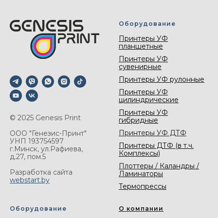
Оборудование
Принтеры УФ
планшетные
Принтеры УФ
сувенирные
Принтеры УФ рулонные
Принтеры УФ
цилиндрические
Принтеры УФ
© 2025 Genesis Print
гибридные
Принтеры УФ ДТФ
ООО "Генезис-Принт"
УНП 193754597
Принтеры ДТФ (в т.ч.
г.Минск, ул.Рафиева,
Комплексы)
д.27, пом.5
Плоттеры / Каландры /
Разработка сайта
Ламинаторы
webstart.by
Термопрессы
Оборудование
О компании