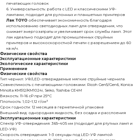
печатающих головок
6. Универсальность: работа с LED и классическими УФ-
лампами, подходит для рулонных и планшетных принтеров
Лак TOYO
обеспечивает экономичность благодаря
использованию светодиодных ламп для отверждения, что
снижает энергозатраты и увеличивает срок службы ламп. Этот
лак идеально подходят для промышленных струйных
принтеров и высокоскоростной печати с разрешением до 60
кв.м/ч.
Физические свойства
Эксплуатационные характеристики
Экологические характеристики
Применение
Физические свойства
Тип чернил: УФ/LED-отверждаемые мягкие струйные чернила
Совместимость с печатающими головками: Ricoh Gen5/Gen6, Konica
Minolta KM512/KM1024i, Seiko, Toshiba CE4M
Вязкость: 11–16 сР при 25°C
Плотность: 1,02–1,12 г/см³
Срок годности: 12 месяцев в герметичной упаковке
Внешний вид: однородная жидкость, без осадка и расслоения
Эксплуатационные характеристики
Спектр УФ-отверждения: 365–405 нм (подходит для ртутных ламп и
LED-УФ)
Скорость отверждения: 1–3 секунды под LED-УФ лампой