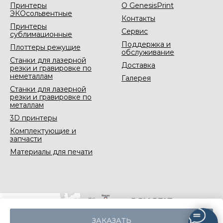
Принтеры
О GenesisPrint
ЭКОсольвентные
Контакты
Принтеры
Сервис
сублимационные
Поддержка и
Плоттеры режущие
обслуживание
Станки для лазерной
Доставка
резки и гравировке по
неметаллам
Галерея
Станки для лазерной
резки и гравировке по
металлам
3D принтеры
Комплектующие и
запчасти
Материалы для печати
ЗАКАЗАТЬ