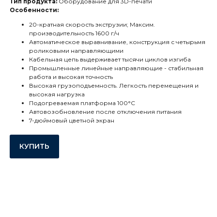
Тип продукта:
Оборудование для 3D-печати
Особенности:
20-кратная скорость экструзии; Максим.
производительность 1600 г/ч
Автоматическое выравнивание, конструкция с четырьмя
роликовыми направляющими
Кабельная цепь выдерживает тысячи циклов изгиба
Промышленные линейные направляющие - стабильная
работа и высокая точность
Высокая грузоподъемность. Легкость перемещения и
высокая нагрузка
Подогреваемая платформа 100°C
Автовозобновление после отключения питания
7-дюймовый цветной экран
КУПИТЬ