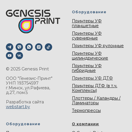
Оборудование
Принтеры УФ
планшетные
Принтеры УФ
сувенирные
Принтеры УФ рулонные
Принтеры УФ
цилиндрические
Принтеры УФ
© 2025 Genesis Print
гибридные
Принтеры УФ ДТФ
ООО "Генезис-Принт"
УНП 193754597
Принтеры ДТФ (в т.ч.
г.Минск, ул.Рафиева,
Комплексы)
д.27, пом.5
Плоттеры / Каландры /
Разработка сайта
Ламинаторы
webstart.by
Термопрессы
Оборудование
О компании