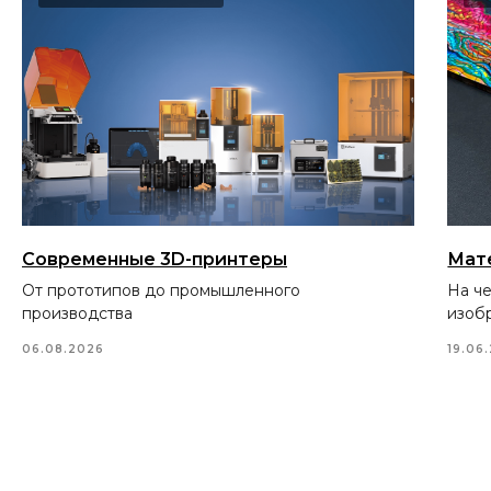
Современные 3D-принтеры
Мат
От прототипов до промышленного
На ч
производства
изоб
06.08.2026
19.06