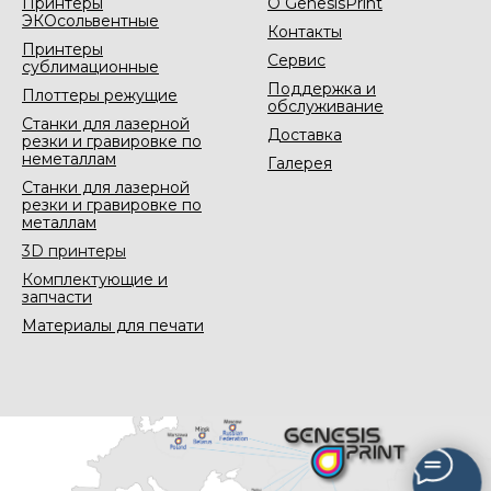
Принтеры
О GenesisPrint
ЭКОсольвентные
Контакты
Принтеры
Сервис
сублимационные
Поддержка и
Плоттеры режущие
обслуживание
Станки для лазерной
Доставка
резки и гравировке по
неметаллам
Галерея
Станки для лазерной
резки и гравировке по
металлам
3D принтеры
Комплектующие и
запчасти
Материалы для печати