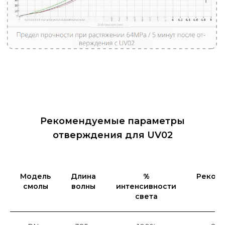
Рекомендуемые параметры
отверждения для UV02
Модель
Длина
%
Реком
Pio Creat
- решение для
смолы
волны
интенсивности
в
стоматологической 3D
света
печати