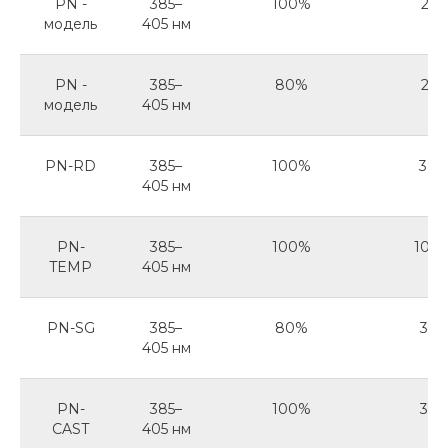
PN -
385–
100%
2 (1
модель
405 нм
PN -
385–
80%
2 (1
модель
405 нм
PN-RD
385–
100%
3 (2
405 нм
PN-
385–
100%
10 (5
TEMP
405 нм
PN-SG
385–
80%
3 (1
405 нм
PN-
385–
100%
3 (1
CAST
405 нм