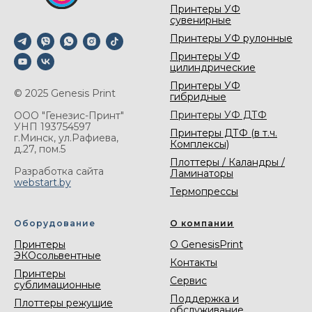
Принтеры УФ
сувенирные
Принтеры УФ рулонные
Принтеры УФ
цилиндрические
Принтеры УФ
© 2025 Genesis Print
гибридные
Принтеры УФ ДТФ
ООО "Генезис-Принт"
УНП 193754597
Принтеры ДТФ (в т.ч.
г.Минск, ул.Рафиева,
Комплексы)
д.27, пом.5
Плоттеры / Каландры /
Разработка сайта
Ламинаторы
webstart.by
Термопрессы
Оборудование
О компании
Принтеры
О GenesisPrint
ЭКОсольвентные
Контакты
Принтеры
Сервис
сублимационные
Поддержка и
Плоттеры режущие
обслуживание