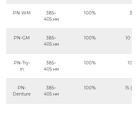
PN-WM
385–
100%
3 (1
405 нм
PN-GM
385–
100%
10 с (
405 нм
PN-Try-
385–
100%
10 (5
in
405 нм
PN-
385–
100%
15 (10
Denture
405 нм