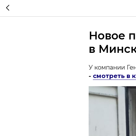
Новое п
в Минс
У компании Ге
-
смотреть в 